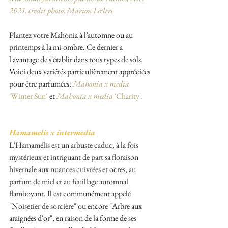
2021, crédit photo: Marion Leclerc
Plantez votre Mahonia à l’automne ou au 
printemps à la mi-ombre. Ce dernier a 
l'avantage de s'établir dans tous types de sols. 
Voic
i deux variétés particulièrement appréciées 
pour être 
parfumées:
Mahonia
 x media 
'
Winter Sun'
et 
Mahonia
 x media 
'Charity'.
Hamamelis x intermedia
L'Hamamélis est un arbuste caduc, à la fois 
mystérieux et intriguant de part sa floraison 
hivernale aux nuances cuivrées et ocres, au 
parfum de miel et au feuillage automnal 
flamboyant. Il est 
communément 
appelé 
"Noisetier de sorcière" 
ou encore "Arbre aux 
araignées d'or", en raison de la forme de ses 