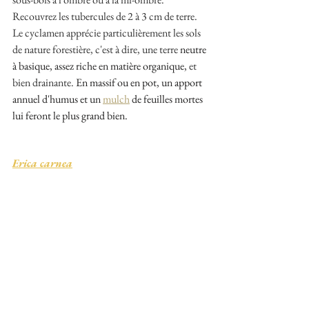
Recouvrez les tubercules de 2 à 3 cm de terre. 
Le cyclamen apprécie particulièrement les sols 
de nature forestière, c'est à dire, une terre 
neutre 
à basique, 
assez riche en matière organique
,
 et 
bien drainante. 
En massif ou en pot, un apport 
annuel d'humus et un 
mulch
 de feuilles mortes 
lui feront le plus grand bien.
Erica carnea
La bruyère des neiges est un arbrisseau trapu et 
touffu. Il forme des coussins hauts de 15 à 
30cm qui se recouvrent de petites clochettes de 
couleur rose pâle, rouge ou de couleur "chair" 
donnant son nom à cette espèce. 
Particulièrement rustique, elle supporte très 
bien le froid de l'hiver jusqu'à -20°C. U
ne 
association bien pensée des variétés permet de 