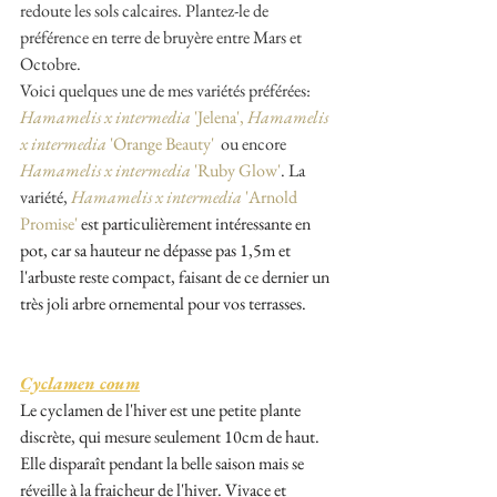
redoute les sols calcaires. Plantez-le de 
préférence en terre de bruyère entre Mars et 
Octobre. 
Voici quelques une de mes variétés préférées: 
Hamamelis x intermedia
 'Jelena',
Hamamelis 
x intermedia
 'Orange Beauty'
  ou encore 
Hamamelis x intermedia
 'Ruby Glow'
. La 
variété, 
Hamamelis x intermedia 
'Arnold 
Promise'
 est particulièrement intéressante en 
pot, car sa hauteur ne dépasse pas 1,5m et 
l'arbuste reste compact, faisant de ce dernier un 
très joli arbre ornemental pour vos terrasses.
Cyclamen coum
Le cyclamen de l'hiver est une p
etite plante 
discrète, qui mesure seulement 10cm de haut. 
Elle disparaît pendant la belle saison mais se 
réveille à la fraicheur de l'hiver. Vivace et 